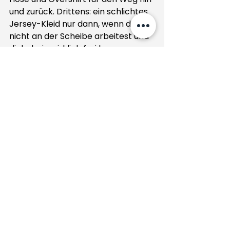
und zurück. Drittens: ein schlichtes 
Jersey-Kleid nur dann, wenn du 
nicht an der Scheibe arbeitest und 
dich darin wirklich frei bewegen 
kannst - mit Schürze und 
geschlossenen Schuhen.
Für viele Gäste ist die beste Lösung 
ein Outfit, das zwischen 
Alltagsästhetik und Werkstatt-
Tauglichkeit liegt. Genau das passt 
auch zu modernen Keramikstudios: 
Qualität, Materialbewusstsein und 
Kreativität ohne unnötige 
Inszenierung. Bei Dream Pottery 
Cafe sehen wir oft, dass die 
entspanntesten Teilnehmer:innen 
weder overdressed noch zu 