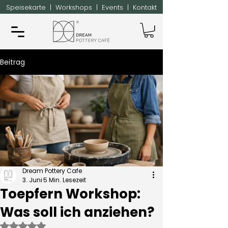
Speisekarte
|
Workshops
|
Events
|
Kontakt
Beitrag
Dream Pottery Cafe
3. Juni
5 Min. Lesezeit
Toepfern Workshop:
Was soll ich anziehen?
Mit NaN von 5 Sternen bewertet.