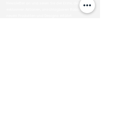
Newsletter an und seien Sie der Erste, der von
exklusiven Aktionen, unschlagbaren Rabatten
neuen Produkten und Designs erfährt.
Email
Anmelden
Home
Café
Tischreservierung
Speisekarte
Online Shop