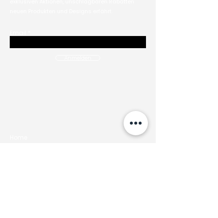
exklusiven Aktionen, unschlagbaren Rabatten
neuen Produkten und Designs erfährt.
Email
Anmelden
Home
Café
Tischreservierung
Speisekarte
Online Shop
Workshops