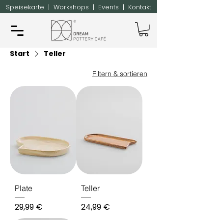
Speisekarte
|
Workshops
|
Events
|
Kontakt
Start
Teller
Filtern & sortieren
Plate
Teller
Preis
Preis
29,99 €
24,99 €