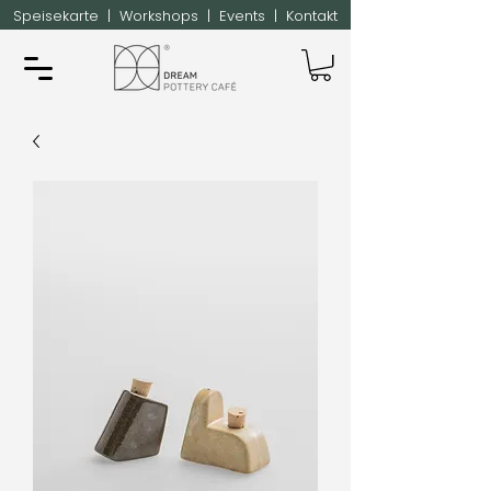
Speisekarte
|
Workshops
|
Events
|
Kontakt