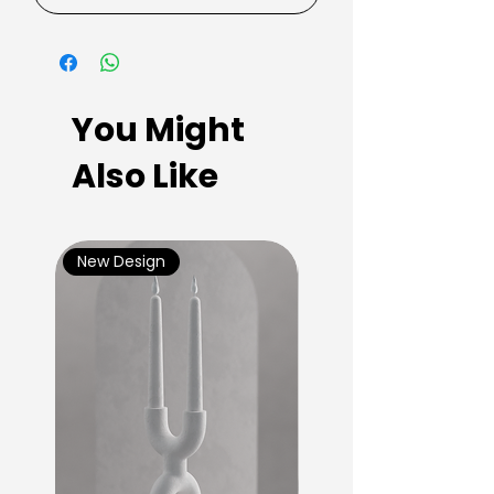
You Might
Also Like
New Design
New Design