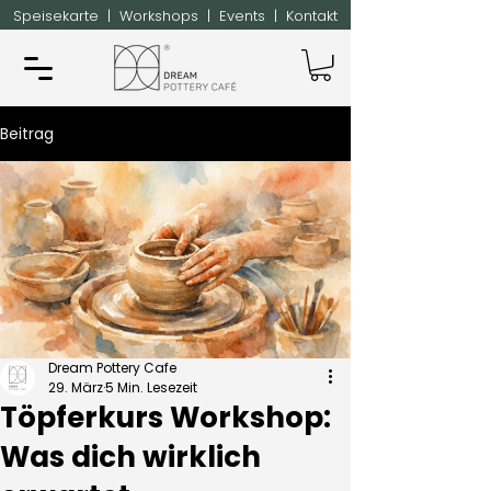
Speisekarte
|
Workshops
|
Events
|
Kontakt
Beitrag
Dream Pottery Cafe
29. März
5 Min. Lesezeit
Töpferkurs Workshop:
Was dich wirklich