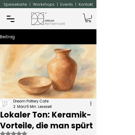
Speisekarte
|
Workshops
|
Events
|
Kontakt
Beitrag
Dream Pottery Cafe
2. März
5 Min. Lesezeit
Lokaler Ton: Keramik-
Vorteile, die man spürt
Mit NaN von 5 Sternen bewertet.