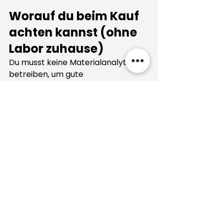
Worauf du beim Kauf 
achten kannst (ohne 
Labor zuhause)
Du musst keine Materialanalytik 
betreiben, um gute 
Entscheidungen zu treffen. Aber du 
kannst gezielt nach Hinweisen 
suchen, die mit lokaler 
Tonstrategie oft einhergehen.
Achte darauf, ob die Marke klar 
über Tonkörper und Brennart 
spricht (z. B. Stoneware, 
Hochbrand), ob sie bleifreie, 
lebensmittelechte Glasuren 
kommuniziert und ob 
Alltagstauglichkeit
 konkret 
genannt wird: spülmaschinenfest, 