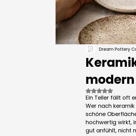
Dream Pottery C
Keramik
modern
Mit NaN von 5 St
Ein Teller fällt of
Wer nach keramik 
schöne Oberfläche.
hochwertig wirkt, 
gut anfühlt, nicht