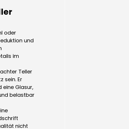
er 
l oder 
Reduktion und 
n 
ails im 
achter Teller 
 sein. Er 
 eine Glasur, 
 und belastbar 
ine 
schrift 
lität nicht 