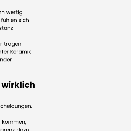
n wertig 
 fühlen sich 
stanz 
er tragen 
ter Keramik 
ander 
wirklich 
scheidungen. 
kt kommen, 
parenz dazu 