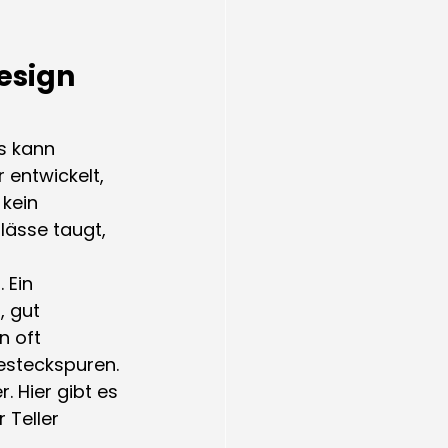
esign 
s kann 
 entwickelt, 
kein 
lässe taugt, 
 Ein 
, gut 
n oft 
esteckspuren. 
 Hier gibt es 
 Teller 