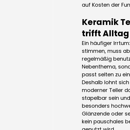
auf Kosten der Fun
Keramik Te
trifft Alltag
Ein häufiger Irrt
stimmen, muss abe
regelmäßig benutzt
Nebenthema, sonder
passt selten zu e
Deshalb lohnt sich 
moderner Teller dar
stapelbar sein und
besonders hochwer
Glänzende oder sei
kein pauschales be
genutzt wird.