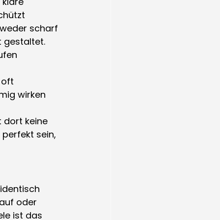
 klare 
chützt 
 weder scharf 
 gestaltet.
ufen 
oft 
mig wirken 
t dort keine 
erfekt sein, 
identisch 
auf oder 
le ist das 