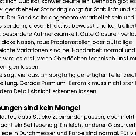
sst sich Qualität schwer beurteilen. Dennoch gibt es
r gearbeiteter Standring sorgt für Stabilität und s
r. Der Rand sollte angenehm verarbeitet sein und
 sei denn, dieser Effekt ist bewusst und kontrolliert
nt besondere Aufmerksamkeit. Gute Glasuren verla
dicke Nasen, raue Problemstellen oder auffällige 
eichte Variationen sind bei Handarbeit normal und 
h wird es erst, wenn Oberflächen technisch unstim
einigen lassen.
 sagt viel aus. Ein sorgfältig gefertigter Teller zeig
itung. Gerade Premium-Keramik muss nicht steril p
jedem Detail Absicht erkennen lassen.
hungen sind kein Mangel
tet, dass Stücke zueinander passen, aber nicht 
cht ein Set lebendig. Ein leicht anderer Glasurverl
ede in Durchmesser und Farbe sind normal. Für vie