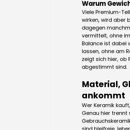
Warum Gewicht
Viele Premium-Tel
wirken, wird aber b
dagegen manchmal w
vermittelt, ohne i
Balance ist dabei w
lassen, ohne am R
zeigt sich hier, o
abgestimmt sind.
Material, G
ankommt
Wer Keramik kauft,
Genau hier trennt 
Gebrauchskeramik. 
sind bleifreie, le