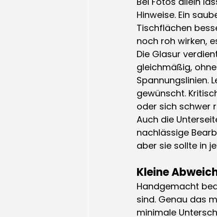
Bei Fotos allein lä
Hinweise. Ein saube
Tischflächen besse
noch roh wirken, es
Die Glasur verdie
gleichmäßig, ohne 
Spannungslinien. L
gewünscht. Kritisc
oder sich schwer r
Auch die Unterseite
nachlässige Bearbe
aber sie sollte in 
Kleine Abweic
Handgemacht bedeu
sind. Genau das ma
minimale Unterschi