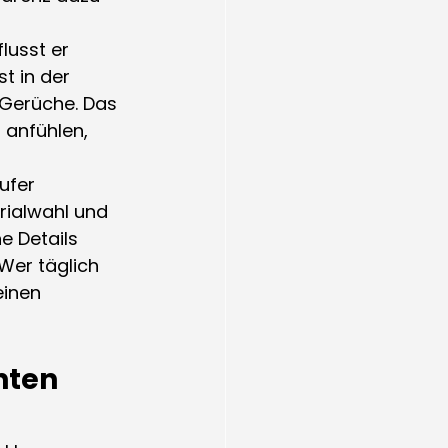
usst er 
t in der 
 Gerüche. Das 
r anfühlen, 
ufer 
rialwahl und 
e Details 
Wer täglich 
einen 
ten 